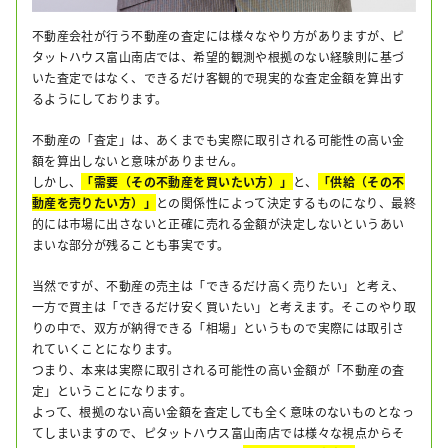
不動産会社が行う不動産の査定には様々なやり方がありますが、ピ
タットハウス富山南店では、希望的観測や根拠のない経験則に基づ
いた査定ではなく、できるだけ客観的で現実的な査定金額を算出す
るようにしております。
不動産の「査定」は、あくまでも実際に取引される可能性の高い金
額を算出しないと意味がありません。
しかし、
「需要（その不動産を買いたい方）」
と、
「供給（その不
動産を売りたい方）」
との関係性によって決定するものになり、最終
的には市場に出さないと正確に売れる金額が決定しないというあい
まいな部分が残ることも事実です。
当然ですが、不動産の売主は「できるだけ高く売りたい」と考え、
一方で買主は「できるだけ安く買いたい」と考えます。そこのやり取
りの中で、双方が納得できる「相場」というもので実際には取引さ
れていくことになります。
つまり、本来は実際に取引される可能性の高い金額が「不動産の査
定」ということになります。
よって、根拠のない高い金額を査定しても全く意味のないものとなっ
てしまいますので、ピタットハウス富山南店では様々な視点からそ