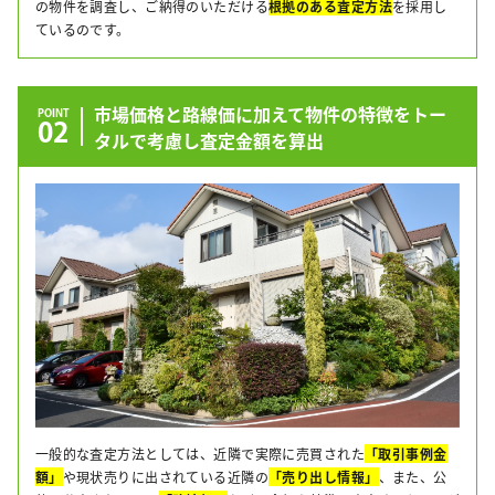
の物件を調査し、ご納得のいただける
根拠のある査定方法
を採用し
ているのです。
市場価格と路線価に加えて物件の特徴をトー
POINT
02
タルで考慮し査定金額を算出
一般的な査定方法としては、近隣で実際に売買された
「取引事例金
額」
や現状売りに出されている近隣の
「売り出し情報」
、また、公