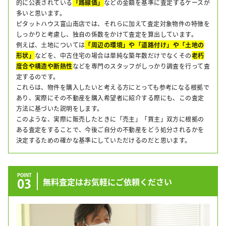
的に公表されている
「路線価」
などの金額を基準に査定するケースが
多いと思います。
ピタットハウス富山南店では、それらに加えて査定対象物件の特徴を
しっかりと考慮し、独自の係数をかけて査定を算出しています。
例えば、土地については
「周辺の環境」や「道路付け」や「土地の
形状」
などを、中古住宅の場合は単純な築年数だけでなくその
老朽
度合や構造や断熱性
などを専門のスタッフがしっかり調査を行って査
定するのです。
これらは、物件を購入したいと考える方にとっても参考になる根拠で
あり、実際にその不動産を購入希望者に紹介する際にも、この査定
方法に基づいた説明をします。
このような、実際に販売したときに「売主」「買主」双方に根拠の
ある査定をすることで、今後ご自分の不動産をどう処分されるかを
決定するための確かな基準にしていただけるのだと思います。
POINT
03
無料査定はお気軽にご依頼ください