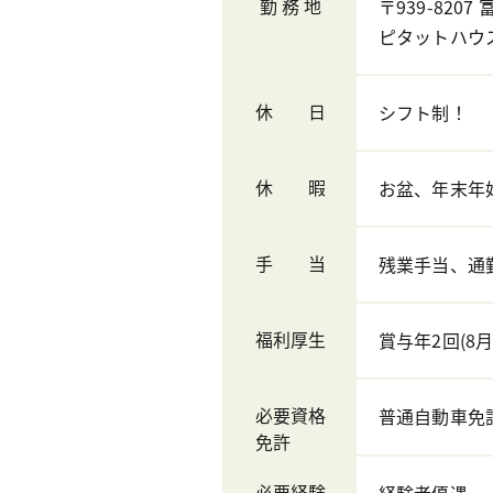
勤 務 地
〒939-820
ピタットハウ
休 日
シフト制！
休 暇
お盆、年末年
手 当
残業手当、通勤
福利厚生
賞与年2回(8
必要資格
普通自動車免
免許
必要経験
経験者優遇