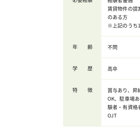
賃貸物件の提
のある方
※上記のうち
年 齢
不問
学 歴
高卒
特 徴
賞与あり、昇
OK、駐車場
験者・有資格
OJT