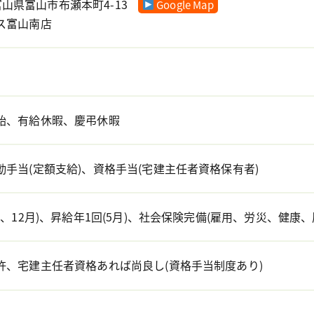
7 富山県富山市布瀬本町4-13
Google Map
ス富山南店
始、有給休暇、慶弔休暇
手当(定額支給)、資格手当(宅建主任者資格保有者)
月、12月)、昇給年1回(5月)、社会保険完備(雇用、労災、健康、
許、宅建主任者資格あれば尚良し(資格手当制度あり)